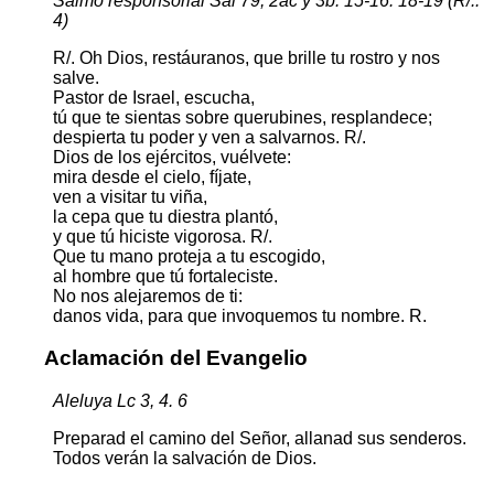
Salmo responsorial Sal 79, 2ac y 3b. 15-16. 18-19 (R/.:
4)
R/. Oh Dios, restáuranos, que brille tu rostro y nos
salve.
Pastor de Israel, escucha,
tú que te sientas sobre querubines, resplandece;
despierta tu poder y ven a salvarnos. R/.
Dios de los ejércitos, vuélvete:
mira desde el cielo, fíjate,
ven a visitar tu viña,
la cepa que tu diestra plantó,
y que tú hiciste vigorosa. R/.
Que tu mano proteja a tu escogido,
al hombre que tú fortaleciste.
No nos alejaremos de ti:
danos vida, para que invoquemos tu nombre. R.
Aclamación del Evangelio
Aleluya Lc 3, 4. 6
Preparad el camino del Señor, allanad sus senderos.
Todos verán la salvación de Dios.