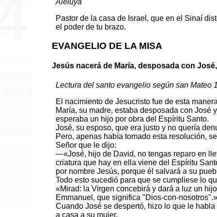
Aleluya
Pastor de la casa de Israel, que en el Sinaí dis
el poder de tu brazo.
EVANGELIO DE LA MISA
Jesús nacerá de María, desposada con José,
Lectura del santo evangelio según san Mateo 1
El nacimiento de Jesucristo fue de esta manera
María, su madre, estaba desposada con José y, a
esperaba un hijo por obra del Espíritu Santo.
José, su esposo, que era justo y no quería denu
Pero, apenas había tomado esta resolución, se
Señor que le dijo:
—«José, hijo de David, no tengas reparo en llev
criatura que hay en ella viene del Espíritu Santo
por nombre Jesús, porque él salvará a su pueb
Todo esto sucedió para que se cumpliese lo que
«Mirad: la Virgen concebirá y dará a luz un hij
Emmanuel, que significa "Dios-con-nosotros".
Cuando José se despertó, hizo lo que le habla
a casa a su mujer.