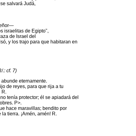
s se salvará Judá,
Señor—
s israelitas de Egipto",
raza de Israel del
só, y los trajo para que habitaran en
.: cf. 7)
paz abunde eternamente.
hijo de reyes, para que rija a tu
. R.
 no tenía protector; él se apiadará del
pobres. P>.
que hace maravillas; bendito por
 la tierra. ¡Amén, amén! R.