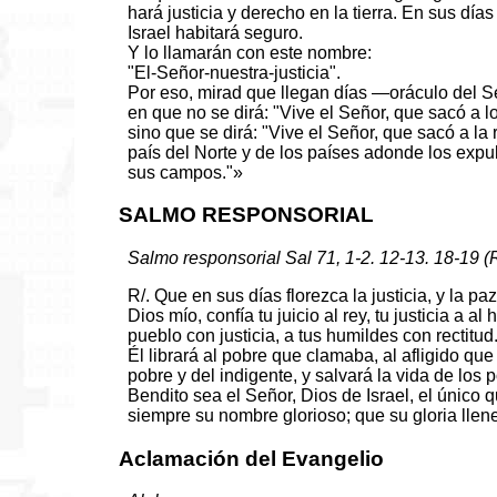
hará justicia y derecho en la tierra. En sus día
Israel habitará seguro.
Y lo llamarán con este nombre:
"El-Señor-nuestra-justicia".
Por eso, mirad que llegan días —oráculo del 
en que no se dirá: "Vive el Señor, que sacó a lo
sino que se dirá: "Vive el Señor, que sacó a la 
país del Norte y de los países adonde los expul
sus campos."»
SALMO RESPONSORIAL
Salmo responsorial Sal 71, 1-2. 12-13. 18-19 (R/
R/. Que en sus días florezca la justicia, y la 
Dios mío, confía tu juicio al rey, tu justicia a al 
pueblo con justicia, a tus humildes con rectitud
Él librará al pobre que clamaba, al afligido que
pobre y del indigente, y salvará la vida de los 
Bendito sea el Señor, Dios de Israel, el único 
siempre su nombre glorioso; que su gloria llene
Aclamación del Evangelio