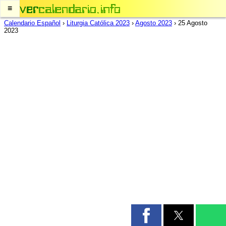
≡
Calendario Español
›
Liturgia Católica 2023
›
Agosto 2023
›
25 Agosto
2023