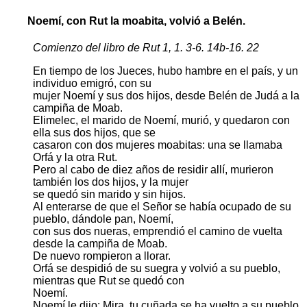
Noemí, con Rut la moabita, volvió a Belén.
Comienzo del libro de Rut 1, 1. 3-6. 14b-16. 22
En tiempo de los Jueces, hubo hambre en el país, y un
individuo emigró, con su
mujer Noemí y sus dos hijos, desde Belén de Judá a la
campiña de Moab.
Elimelec, el marido de Noemí, murió, y quedaron con
ella sus dos hijos, que se
casaron con dos mujeres moabitas: una se llamaba
Orfá y la otra Rut.
Pero al cabo de diez años de residir allí, murieron
también los dos hijos, y la mujer
se quedó sin marido y sin hijos.
Al enterarse de que el Señor se había ocupado de su
pueblo, dándole pan, Noemí,
con sus dos nueras, emprendió el camino de vuelta
desde la campiña de Moab.
De nuevo rompieron a llorar.
Orfá se despidió de su suegra y volvió a su pueblo,
mientras que Rut se quedó con
Noemí.
Noemí le dijo: Mira, tu cuñada se ha vuelto a su pueblo