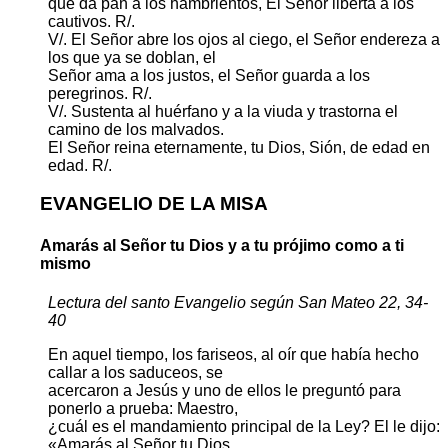
que da pan a los hambrientos, El Señor liberta a los
cautivos. R/.
V/. El Señor abre los ojos al ciego, el Señor endereza a
los que ya se doblan, el
Señor ama a los justos, el Señor guarda a los
peregrinos. R/.
V/. Sustenta al huérfano y a la viuda y trastorna el
camino de los malvados.
El Señor reina eternamente, tu Dios, Sión, de edad en
edad. R/.
EVANGELIO DE LA MISA
Amarás al Señor tu Dios y a tu prójimo como a ti
mismo
Lectura del santo Evangelio según San Mateo 22, 34-
40
En aquel tiempo, los fariseos, al oír que había hecho
callar a los saduceos, se
acercaron a Jesús y uno de ellos le preguntó para
ponerlo a prueba: Maestro,
¿cuál es el mandamiento principal de la Ley? El le dijo:
«Amarás al Señor tu Dios