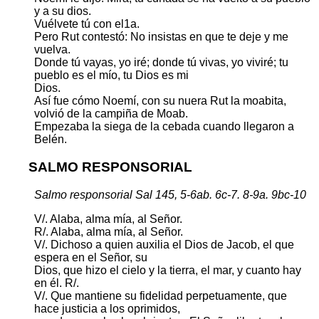
y a su dios.
Vuélvete tú con el1a.
Pero Rut contestó: No insistas en que te deje y me
vuelva.
Donde tú vayas, yo iré; donde tú vivas, yo viviré; tu
pueblo es el mío, tu Dios es mi
Dios.
Así fue cómo Noemí, con su nuera Rut la moabita,
volvió de la campiña de Moab.
Empezaba la siega de la cebada cuando llegaron a
Belén.
SALMO RESPONSORIAL
Salmo responsorial Sal 145, 5-6ab. 6c-7. 8-9a. 9bc-10
V/. Alaba, alma mía, al Señor.
R/. Alaba, alma mía, al Señor.
V/. Dichoso a quien auxilia el Dios de Jacob, el que
espera en el Señor, su
Dios, que hizo el cielo y la tierra, el mar, y cuanto hay
en él. R/.
V/. Que mantiene su fidelidad perpetuamente, que
hace justicia a los oprimidos,