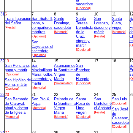
sacerdote
[Opcional]
31
6
7
8
9
10
11
1
Transfiguración
San Sixto II,
Santo
Santa
San
Santa
S
del Señor
papa, y
Domingo,
Teresa
Lorenzo,
Clara,
J
[Fiesta]
compañeros,
sacerdote
Benedicta
diácono y
virgen
F
mártires
[Memoria]
de la
mártir
[Memoria]
d
[Opcional]
Cruz,
[Fiesta]
Ch
virgen y
re
San
mártir
[O
Cayetano, el
[Opcional]
sacerdote
[Opcional]
32
13
14
15
16
17
18
1
San Ponciano,
San
Asunción de
San
S
papa y mártir
Maximiliano
la Santísima
Esteban
E
[Opcional]
María Kolbe,
Virgen
de
s
sacerdote y
María
Hungría
[O
San Hipólito de
mártir
[Solemnidad]
[Opcional]
Roma, mártir
[Memoria]
[Opcional]
33
20
21
22
23
24
25
2
San Bernardo
San Pío X,
Reinado de
Santa
San
San Luis
de Claraval,
Papa
la Santísima
Rosa de
Bartolomé
[Opcional]
abad y doctor
[Memoria]
Virgen
Lima,
el Apóstol
San José
de la Iglesia
María
virgen
[Fiesta]
de
[Memoria]
[Memoria]
[Opcional]
Calasanz,
sacerdote
[Opcional]
34
27
28
29
30
31