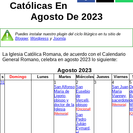
Católicas En
Agosto De 2023
Puedes instalar nuestro plugin del ciclo litúrgico en tu sitio de
Blogger
,
Wordpress
y
Joomla
.
La Iglesia Católica Romana, de acuerdo con el Calendario
General Romano, celebra en agosto 2023 lo siguiente:
Agosto
2023
s
D
omingo
L
unes
M
artes
M
iércoles
J
ueves
V
iernes
31
1
2
3
4
5
San Alfonso
San
San Juan
D
María de
Eusebio
María
de
Ligorio,
de
Vianney,
Ba
obispo y
Vercelli,
sacerdote
d
doctor de la
obispo
[Memoria]
Ma
Iglesia
[Opcional]
M
[Memoria]
[O
San
Pedro
Julián
Eymard,
el