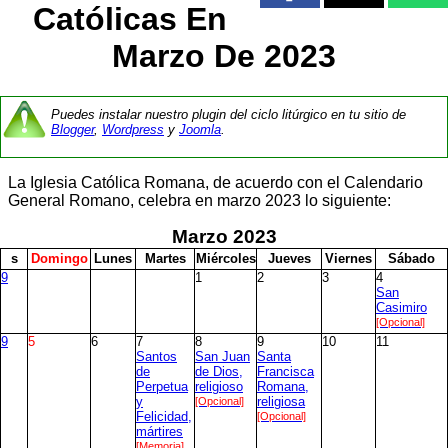
Católicas En
Marzo De 2023
Puedes instalar nuestro plugin del ciclo litúrgico en tu sitio de
Blogger
,
Wordpress
y
Joomla
.
La Iglesia Católica Romana, de acuerdo con el Calendario
General Romano, celebra en marzo 2023 lo siguiente:
Marzo
2023
s
D
omingo
L
unes
M
artes
M
iércoles
J
ueves
V
iernes
S
ábado
9
1
2
3
4
San
Casimiro
[Opcional]
9
5
6
7
8
9
10
11
Santos
San Juan
Santa
de
de Dios,
Francisca
Perpetua
religioso
Romana,
y
[Opcional]
religiosa
Felicidad,
[Opcional]
mártires
[Memoria]