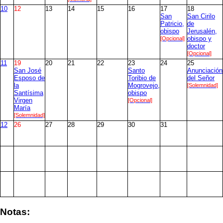
10
12
13
14
15
16
17
18
San
San Cirilo
Patricio,
de
obispo
Jerusalén,
[Opcional]
obispo y
doctor
[Opcional]
11
19
20
21
22
23
24
25
San José
Santo
Anunciación
Esposo de
Toribio de
del Señor
la
Mogrovejo,
[Solemnidad]
Santísima
obispo
Virgen
[Opcional]
María
[Solemnidad]
12
26
27
28
29
30
31
Notas: