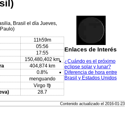
il)
ilia, Brasil el día Jueves,
 Paulo)
11h59m
05:56
Enlaces de Interés
17:55
150,480,402 km
¿Cuándo es el próximo
ra
404,874 km
eclipse solar y lunar?
0.8%
Diferencia de hora entre
Brasil y Estados Unidos
menguando
Virgo ♍
eva)
28.7
Contenido actualizado el 2016-01-23