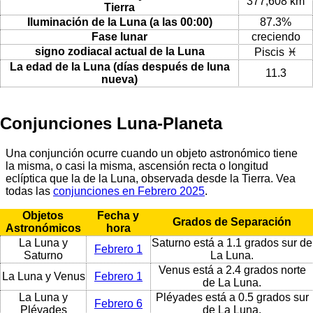
377,608 km
Tierra
Iluminación de la Luna (a las 00:00)
87.3%
Fase lunar
creciendo
signo zodiacal actual de la Luna
Piscis ♓
La edad de la Luna (días después de luna
11.3
nueva)
Conjunciones Luna-Planeta
Una conjunción ocurre cuando un objeto astronómico tiene
la misma, o casi la misma, ascensión recta o longitud
eclíptica que la de la Luna, observada desde la Tierra. Vea
todas las
conjunciones en Febrero 2025
.
Objetos
Fecha y
Grados de Separación
Astronómicos
hora
La Luna y
Saturno está a 1.1 grados sur de
Febrero 1
Saturno
La Luna.
Venus está a 2.4 grados norte
La Luna y Venus
Febrero 1
de La Luna.
La Luna y
Pléyades está a 0.5 grados sur
Febrero 6
Pléyades
de La Luna.