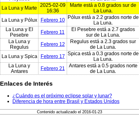
2025-02-09
Marte está a 0.8 grados sur de
La Luna y Marte
16:36
La Luna.
Pólux está a 2.2 grados norte de
La Luna y Pólux
Febrero 10
La Luna.
La Luna y El
El Pesebre está a 2.7 grados
Febrero 11
Pesebre
sur de La Luna.
La Luna y
Regulus está a 2.3 grados sur
Febrero 12
Regulus
de La Luna.
Spica está a 0.3 grados norte de
La Luna y Spica
Febrero 17
La Luna.
La Luna y
Antares está a 0.5 grados norte
Febrero 21
Antares
de La Luna.
Enlaces de Interés
¿Cuándo es el próximo eclipse solar y lunar?
Diferencia de hora entre Brasil y Estados Unidos
Contenido actualizado el 2016-01-23