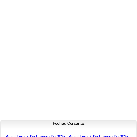
Fechas Cercanas
Brasil Luna 4 De Febrero De 2025
Brasil Luna 5 De Febrero De 2025