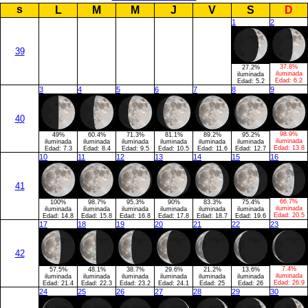
s
L
M
M
J
V
S
D
1
2
39
37.8%
27.2%
iluminada
iluminada
Edad:
6.2
Edad:
5.2
3
4
5
6
7
8
9
40
98.9%
49%
60.4%
71.3%
81.1%
89.2%
95.2%
iluminada
iluminada
iluminada
iluminada
iluminada
iluminada
iluminada
Edad:
13.8
Edad:
7.3
Edad:
8.4
Edad:
9.5
Edad:
10.5
Edad:
11.6
Edad:
12.7
10
11
12
13
14
15
16
41
66.7%
100%
98.7%
95.3%
90%
83.3%
75.4%
iluminada
iluminada
iluminada
iluminada
iluminada
iluminada
iluminada
Edad:
20.5
Edad:
14.8
Edad:
15.8
Edad:
16.8
Edad:
17.8
Edad:
18.7
Edad:
19.6
17
18
19
20
21
22
23
42
7.4%
57.5%
48.1%
38.7%
29.6%
21.2%
13.6%
iluminada
iluminada
iluminada
iluminada
iluminada
iluminada
iluminada
Edad:
26.9
Edad:
21.4
Edad:
22.3
Edad:
23.2
Edad:
24.1
Edad:
25
Edad:
26
24
25
26
27
28
29
30