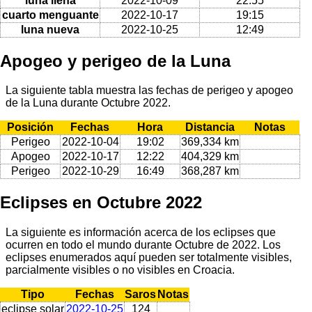
luna llena
2022-10-09
22:55
cuarto menguante
2022-10-17
19:15
luna nueva
2022-10-25
12:49
Apogeo y perigeo de la Luna
La siguiente tabla muestra las fechas de perigeo y apogeo
de la Luna durante Octubre 2022.
Posición
Fechas
Hora
Distancia
Notas
Perigeo
2022-10-04
19:02
369,334 km
Apogeo
2022-10-17
12:22
404,329 km
Perigeo
2022-10-29
16:49
368,287 km
Eclipses en Octubre 2022
La siguiente es información acerca de los eclipses que
ocurren en todo el mundo durante Octubre de 2022. Los
eclipses enumerados aquí pueden ser totalmente visibles,
parcialmente visibles o no visibles en Croacia.
Tipo
Fechas
Saros
Notas
eclipse solar
2022-10-25
124