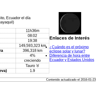
ito, Ecuador el día
uayaquil)
11h36m
08:02
Enlaces de Interés
19:38
149,593,323 km
¿Cuándo es el próximo
ra
396,318 km
eclipse solar y lunar?
4%
Diferencia de hora entre
Ecuador y Estados Unidos
creciendo
Tauro ♉
eva)
1.9
Contenido actualizado el 2016-01-23