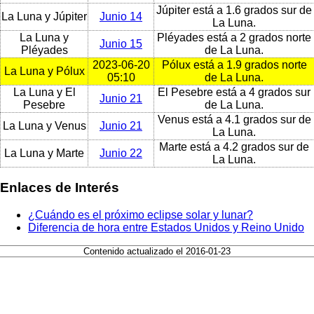
Júpiter está a 1.6 grados sur de
La Luna y Júpiter
Junio 14
La Luna.
La Luna y
Pléyades está a 2 grados norte
Junio 15
Pléyades
de La Luna.
2023-06-20
Pólux está a 1.9 grados norte
La Luna y Pólux
05:10
de La Luna.
La Luna y El
El Pesebre está a 4 grados sur
Junio 21
Pesebre
de La Luna.
Venus está a 4.1 grados sur de
La Luna y Venus
Junio 21
La Luna.
Marte está a 4.2 grados sur de
La Luna y Marte
Junio 22
La Luna.
Enlaces de Interés
¿Cuándo es el próximo eclipse solar y lunar?
Diferencia de hora entre Estados Unidos y Reino Unido
Contenido actualizado el 2016-01-23