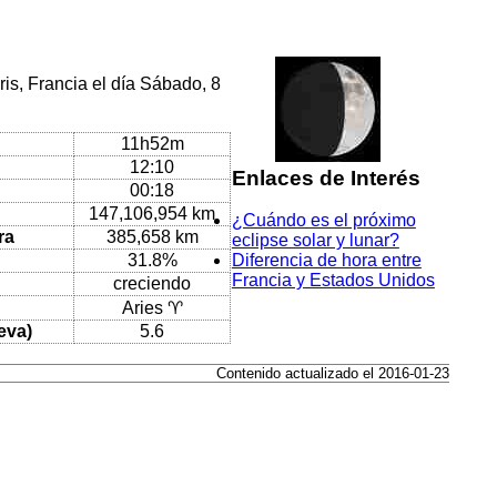
is, Francia el día Sábado, 8
11h52m
12:10
Enlaces de Interés
00:18
147,106,954 km
¿Cuándo es el próximo
ra
385,658 km
eclipse solar y lunar?
31.8%
Diferencia de hora entre
Francia y Estados Unidos
creciendo
Aries ♈
eva)
5.6
Contenido actualizado el 2016-01-23