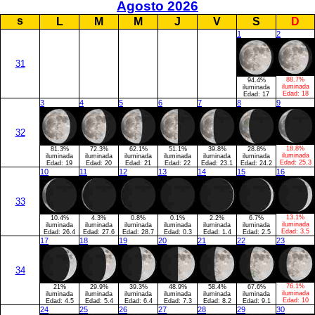
Agosto 2026
s
L
M
M
J
V
S
D
1
2
31
88.7%
94.4%
iluminada
iluminada
Edad:
18
Edad:
17
3
4
5
6
7
8
9
32
18.8%
81.3%
72.3%
62.1%
51.1%
39.8%
28.8%
iluminada
iluminada
iluminada
iluminada
iluminada
iluminada
iluminada
Edad:
25.3
Edad:
19
Edad:
20
Edad:
21
Edad:
22
Edad:
23.1
Edad:
24.2
10
11
12
13
14
15
16
33
13.1%
10.4%
4.3%
0.8%
0.1%
2.2%
6.7%
iluminada
iluminada
iluminada
iluminada
iluminada
iluminada
iluminada
Edad:
3.5
Edad:
26.4
Edad:
27.6
Edad:
28.7
Edad:
0.3
Edad:
1.4
Edad:
2.5
17
18
19
20
21
22
23
34
76.1%
21%
29.9%
39.3%
48.9%
58.4%
67.6%
iluminada
iluminada
iluminada
iluminada
iluminada
iluminada
iluminada
Edad:
10
Edad:
4.5
Edad:
5.4
Edad:
6.4
Edad:
7.3
Edad:
8.2
Edad:
9.1
24
25
26
27
28
29
30