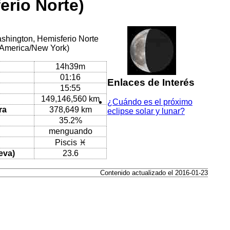
erio Norte)
ashington, Hemisferio Norte
l America/New York)
14h39m
01:16
Enlaces de Interés
15:55
149,146,560 km
¿Cuándo es el próximo
ra
378,649 km
eclipse solar y lunar?
35.2%
menguando
Piscis ♓
eva)
23.6
Contenido actualizado el 2016-01-23