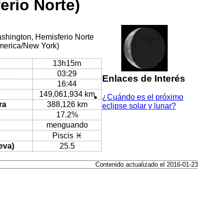
erio Norte)
ashington, Hemisferio Norte
America/New York)
13h15m
03:29
Enlaces de Interés
16:44
149,061,934 km
¿Cuándo es el próximo
ra
388,126 km
eclipse solar y lunar?
17.2%
menguando
Piscis ♓
eva)
25.5
Contenido actualizado el 2016-01-23