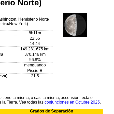
erio Norte)
ashington, Hemisferio Norte
merica/New York)
8h11m
22:55
14:44
149,231,675 km
ra
370,146 km
56.8%
menguando
Piscis ♓
eva)
21.5
tiene la misma, o casi la misma, ascensión recta o
 la Tierra. Vea todas las
conjunciones en Octubre 2025
.
Grados de Separación