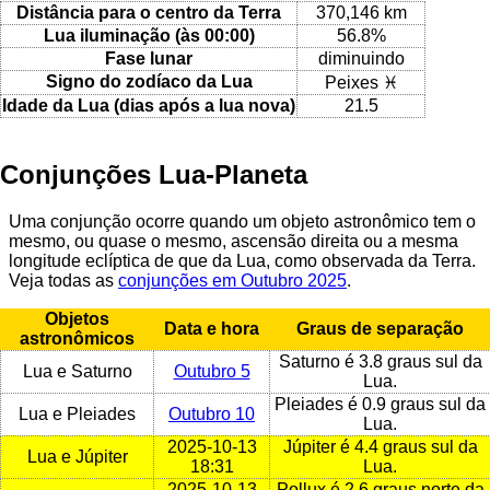
Distância para o centro da Terra
370,146 km
Lua iluminação (às 00:00)
56.8%
Fase lunar
diminuindo
Signo do zodíaco da Lua
Peixes ♓
Idade da Lua (dias após a lua nova)
21.5
Conjunções Lua-Planeta
Uma conjunção ocorre quando um objeto astronômico tem o
mesmo, ou quase o mesmo, ascensão direita ou a mesma
longitude eclíptica de que da Lua, como observada da Terra.
Veja todas as
conjunções em Outubro 2025
.
Objetos
Data e hora
Graus de separação
astronômicos
Saturno é 3.8 graus sul da
Lua e Saturno
Outubro 5
Lua.
Pleiades é 0.9 graus sul da
Lua e Pleiades
Outubro 10
Lua.
2025-10-13
Júpiter é 4.4 graus sul da
Lua e Júpiter
18:31
Lua.
2025-10-13
Pollux é 2.6 graus norte da