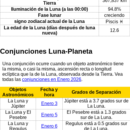
367,837 km
Tierra
Iluminación de la Luna (a las 00:00)
94.8%
Fase lunar
creciendo
signo zodiacal actual de la Luna
Piscis ♓
La edad de la Luna (días después de luna
12.6
nueva)
Conjunciones Luna-Planeta
Una conjunción ocurre cuando un objeto astronómico tiene
la misma, o casi la misma, ascensión recta o longitud
eclíptica que la de la Luna, observada desde la Tierra. Vea
todas las
conjunciones en Enero 2026
.
Objetos
Fecha y
Grados de Separación
Astronómicos
hora
La Luna y
Júpiter está a 3.7 grados sur de
Enero 3
Júpiter
La Luna.
La Luna y El
El Pesebre está a 1.3 grados
Enero 5
Pesebre
sur de La Luna.
La Luna y
Regulus está a 0.5 grados sur
Enero 6
Regulus
de La Luna.