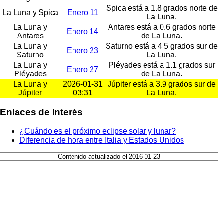
Spica está a 1.8 grados norte de
La Luna y Spica
Enero 11
La Luna.
La Luna y
Antares está a 0.6 grados norte
Enero 14
Antares
de La Luna.
La Luna y
Saturno está a 4.5 grados sur de
Enero 23
Saturno
La Luna.
La Luna y
Pléyades está a 1.1 grados sur
Enero 27
Pléyades
de La Luna.
La Luna y
2026-01-31
Júpiter está a 3.9 grados sur de
Júpiter
03:31
La Luna.
Enlaces de Interés
¿Cuándo es el próximo eclipse solar y lunar?
Diferencia de hora entre Italia y Estados Unidos
Contenido actualizado el 2016-01-23