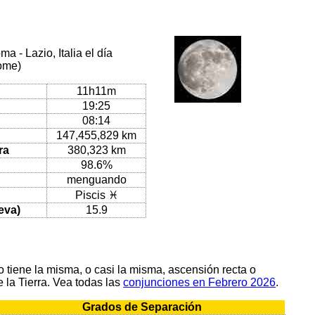
 - Lazio, Italia el día
Rome)
11h11m
19:25
08:14
147,455,829 km
ra
380,323 km
98.6%
menguando
Piscis ♓
eva)
15.9
tiene la misma, o casi la misma, ascensión recta o
 la Tierra. Vea todas las
conjunciones en Febrero 2026
.
Grados de Separación