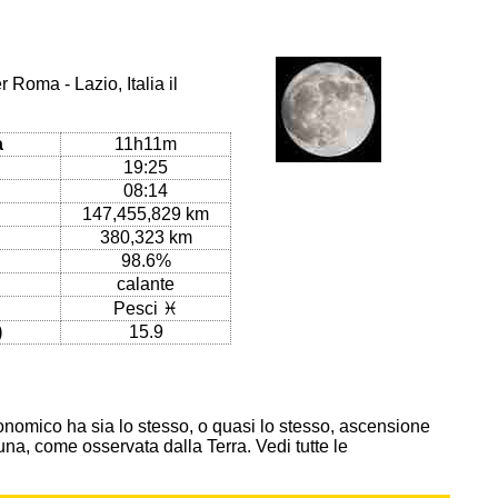
 Roma - Lazio, Italia il
a
11h11m
19:25
08:14
147,455,829 km
380,323 km
98.6%
calante
Pesci ♓
)
15.9
onomico ha sia lo stesso, o quasi lo stesso, ascensione
 Luna, come osservata dalla Terra. Vedi tutte le