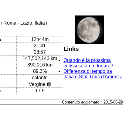
 Roma - Lazio, Italia il
)
a
12h44m
21:41
Links
08:57
147,502,143 km
Quando è la prossima
390,016 km
eclissi solare e lunare?
89.3%
Differenza di tempo tra
Italia e Stati Uniti d'America
calante
Vergine ♍
)
17.9
Contenuto aggiornato il 2015-06-29