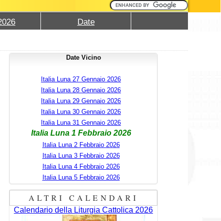
2026
Date
Date Vicino
Italia Luna 27 Gennaio 2026
Italia Luna 28 Gennaio 2026
Italia Luna 29 Gennaio 2026
Italia Luna 30 Gennaio 2026
Italia Luna 31 Gennaio 2026
Italia Luna 1 Febbraio 2026
Italia Luna 2 Febbraio 2026
Italia Luna 3 Febbraio 2026
Italia Luna 4 Febbraio 2026
Italia Luna 5 Febbraio 2026
ALTRI CALENDARI
Calendario della Liturgia Cattolica 2026