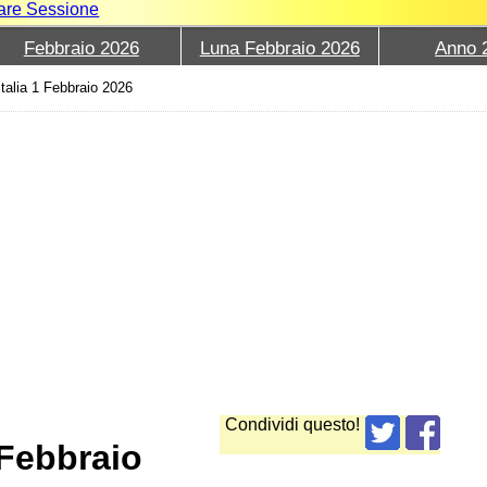
iare Sessione
Febbraio 2026
Luna Febbraio 2026
Anno 
Italia 1 Febbraio 2026
Condividi questo!
 Febbraio