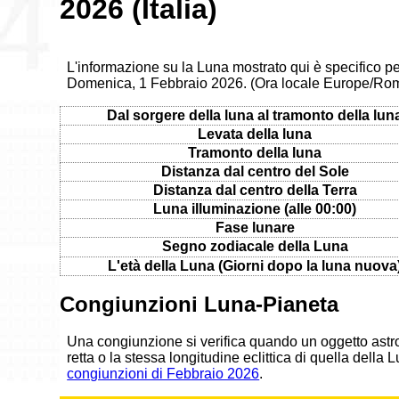
2026 (Italia)
L'informazione su la Luna mostrato qui è specifico per
Domenica, 1 Febbraio 2026. (Ora locale Europe/Ro
Dal sorgere della luna al tramonto della lun
Levata della luna
Tramonto della luna
Distanza dal centro del Sole
Distanza dal centro della Terra
Luna illuminazione (alle 00:00)
Fase lunare
Segno zodiacale della Luna
L'età della Luna (Giorni dopo la luna nuova
Congiunzioni Luna-Pianeta
Una congiunzione si verifica quando un oggetto astr
retta o la stessa longitudine eclittica di quella della
congiunzioni di Febbraio 2026
.