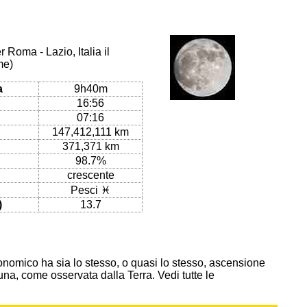
 Roma - Lazio, Italia il
me)
a
9h40m
16:56
07:16
147,412,111 km
371,371 km
98.7%
crescente
Pesci ♓
)
13.7
onomico ha sia lo stesso, o quasi lo stesso, ascensione
 Luna, come osservata dalla Terra. Vedi tutte le