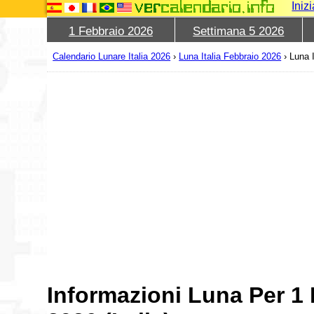
Iniz
1 Febbraio 2026
Settimana 5 2026
Calendario Lunare Italia 2026
›
Luna Italia Febbraio 2026
›
Luna 
Informazioni Luna Per 1