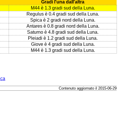
Gradi l'una dall'altra
M44 è 1.3 gradi sud della Luna.
Regulus è 0.4 gradi sud della Luna.
Spica è 2 gradi nord della Luna.
Antares è 0.8 gradi nord della Luna.
Saturno è 4.8 gradi sud della Luna.
Pleiadi è 1.2 gradi sud della Luna.
Giove è 4 gradi sud della Luna.
M44 è 1.3 gradi sud della Luna.
ica
Contenuto aggiornato il 2015-06-29