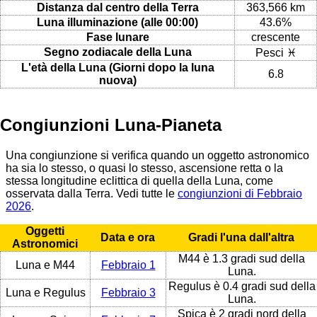
Distanza dal centro della Terra
363,566 km
Luna illuminazione (alle 00:00)
43.6%
Fase lunare
crescente
Segno zodiacale della Luna
Pesci ♓
L'età della Luna (Giorni dopo la luna
6.8
nuova)
Congiunzioni Luna-Pianeta
Una congiunzione si verifica quando un oggetto astronomico
ha sia lo stesso, o quasi lo stesso, ascensione retta o la
stessa longitudine eclittica di quella della Luna, come
osservata dalla Terra. Vedi tutte le
congiunzioni di Febbraio
2026
.
Oggetti
Data e ora
Gradi l'una dall'altra
Astronomici
M44 è 1.3 gradi sud della
Luna e M44
Febbraio 1
Luna.
Regulus è 0.4 gradi sud della
Luna e Regulus
Febbraio 3
Luna.
Spica è 2 gradi nord della