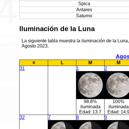
Spica
Antares
Saturno
Iluminación de la Luna
La siguiente tabla muestra la iluminación de la Luna,
Agosto 2023.
Agos
s
L
M
M
31
1
2
98.8%
100%
iluminada
iluminada
Edad:
13.7
Edad:
14.
32
7
8
9