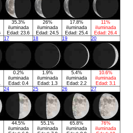
35.3%
26%
17.8%
11%
iluminada
iluminada
iluminada
iluminada
6
Edad:
23.6
Edad:
24.5
Edad:
25.4
Edad:
26.4
17
18
19
20
0.2%
1.9%
5.4%
10.6%
iluminada
iluminada
iluminada
iluminada
1
Edad:
0.4
Edad:
1.3
Edad:
2.2
Edad:
3.1
24
25
26
27
44.5%
55.1%
65.8%
76%
iluminada
iluminada
iluminada
iluminada