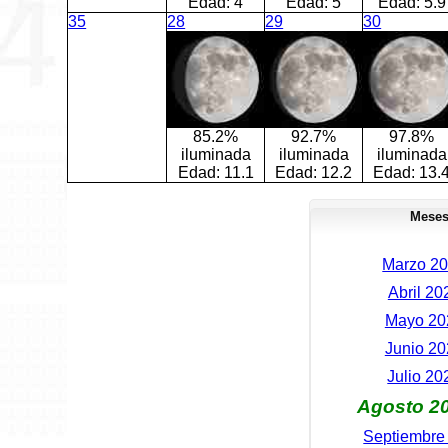
Edad:
4
Edad:
5
Edad:
5.9
35
28
29
30
85.2%
92.7%
97.8%
iluminada
iluminada
iluminada
Edad:
11.1
Edad:
12.2
Edad:
13.
Meses
Marzo 20
Abril 20
Mayo 202
Junio 20
Julio 20
Agosto 20
Septiembre 