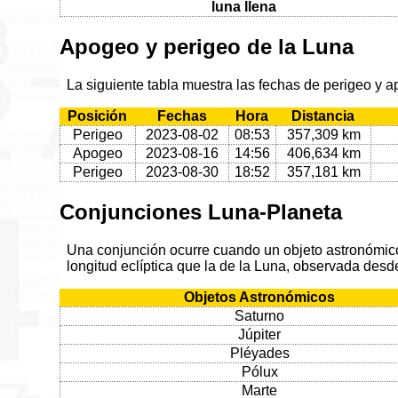
luna llena
Apogeo y perigeo de la Luna
La siguiente tabla muestra las fechas de perigeo y 
Posición
Fechas
Hora
Distancia
Perigeo
2023-08-02
08:53
357,309 km
Apogeo
2023-08-16
14:56
406,634 km
Perigeo
2023-08-30
18:52
357,181 km
Conjunciones Luna-Planeta
Una conjunción ocurre cuando un objeto astronómico 
longitud eclíptica que la de la Luna, observada desde
Objetos Astronómicos
Saturno
Júpiter
Pléyades
Pólux
Marte