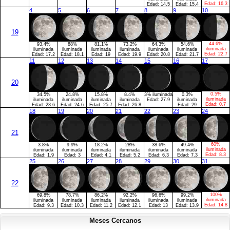
Edad:
16.3
Edad:
14.5
Edad:
15.4
4
5
6
7
8
9
10
19
44.6%
93.4%
88%
81.1%
73.2%
64.3%
54.6%
iluminada
iluminada
iluminada
iluminada
iluminada
iluminada
iluminada
Edad:
22.7
Edad:
17.2
Edad:
18.1
Edad:
19
Edad:
19.9
Edad:
20.8
Edad:
21.7
11
12
13
14
15
16
17
20
0.5%
34.5%
24.8%
15.8%
8.4%
3% iluminada
0.3%
iluminada
iluminada
iluminada
iluminada
iluminada
Edad:
27.9
iluminada
Edad:
0.7
Edad:
23.6
Edad:
24.6
Edad:
25.7
Edad:
26.8
Edad:
29
18
19
20
21
22
23
24
21
60%
3.8%
9.9%
18.2%
28%
38.6%
49.4%
iluminada
iluminada
iluminada
iluminada
iluminada
iluminada
iluminada
Edad:
8.3
Edad:
1.9
Edad:
3
Edad:
4.1
Edad:
5.2
Edad:
6.3
Edad:
7.3
25
26
27
28
29
30
31
22
100%
69.8%
78.7%
86.2%
92.2%
96.6%
99.2%
iluminada
iluminada
iluminada
iluminada
iluminada
iluminada
iluminada
Edad:
14.8
Edad:
9.3
Edad:
10.3
Edad:
11.2
Edad:
12.1
Edad:
13
Edad:
13.9
Meses Cercanos