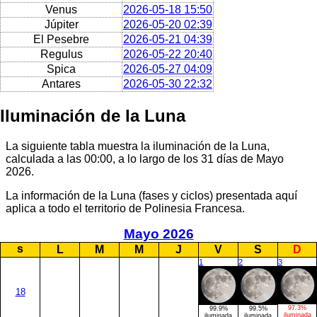
Venus
2026-05-18 15:50
Júpiter
2026-05-20 02:39
El Pesebre
2026-05-21 04:39
Regulus
2026-05-22 20:40
Spica
2026-05-27 04:09
Antares
2026-05-30 22:32
Iluminación de la Luna
La siguiente tabla muestra la iluminación de la Luna,
calculada a las 00:00, a lo largo de los 31 días de Mayo
2026.
La información de la Luna (fases y ciclos) presentada aquí
aplica a todo el territorio de Polinesia Francesa.
Mayo 2026
s
L
M
M
J
V
S
D
1
2
3
18
97.3%
99.9%
99.5%
iluminada
iluminada
iluminada