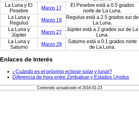
La Luna y El
El Pesebre está a 0.5 grados
Marzo 17
Pesebre
norte de La Luna.
La Luna y
Regulus está a 2.5 grados sur de
Marzo 19
Regulus
La Luna.
La Luna y
Júpiter está a 2 grados sur de La
Marzo 27
Júpiter
Luna.
La Luna y
Saturno está a 0.1 grados norte
Marzo 29
Saturno
de La Luna.
Enlaces de Interés
¿Cuándo es el próximo eclipse solar y lunar?
Diferencia de hora entre Zimbabue y Estados Unidos
Contenido actualizado el 2016-01-23