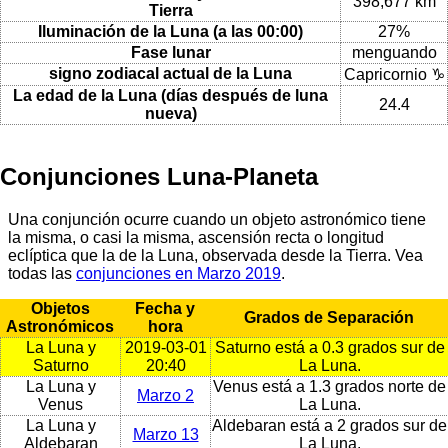
398,677 km
Tierra
Iluminación de la Luna (a las 00:00)
27%
Fase lunar
menguando
signo zodiacal actual de la Luna
Capricornio ♑
La edad de la Luna (días después de luna
24.4
nueva)
Conjunciones Luna-Planeta
Una conjunción ocurre cuando un objeto astronómico tiene
la misma, o casi la misma, ascensión recta o longitud
eclíptica que la de la Luna, observada desde la Tierra. Vea
todas las
conjunciones en Marzo 2019
.
Objetos
Fecha y
Grados de Separación
Astronómicos
hora
La Luna y
2019-03-01
Saturno está a 0.3 grados sur de
Saturno
20:40
La Luna.
La Luna y
Venus está a 1.3 grados norte de
Marzo 2
Venus
La Luna.
La Luna y
Aldebaran está a 2 grados sur de
Marzo 13
Aldebaran
La Luna.