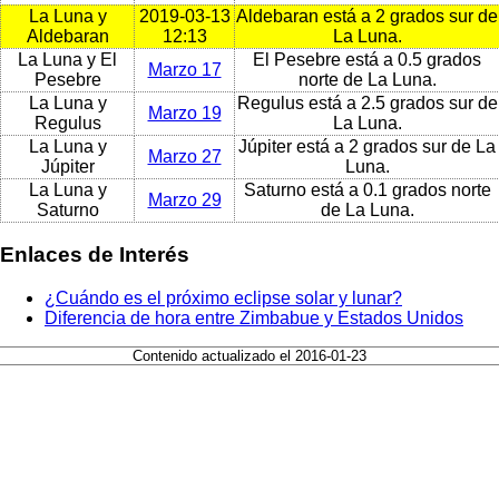
La Luna y
2019-03-13
Aldebaran está a 2 grados sur de
Aldebaran
12:13
La Luna.
La Luna y El
El Pesebre está a 0.5 grados
Marzo 17
Pesebre
norte de La Luna.
La Luna y
Regulus está a 2.5 grados sur de
Marzo 19
Regulus
La Luna.
La Luna y
Júpiter está a 2 grados sur de La
Marzo 27
Júpiter
Luna.
La Luna y
Saturno está a 0.1 grados norte
Marzo 29
Saturno
de La Luna.
Enlaces de Interés
¿Cuándo es el próximo eclipse solar y lunar?
Diferencia de hora entre Zimbabue y Estados Unidos
Contenido actualizado el 2016-01-23