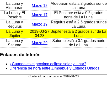
La Luna y
Aldebaran está a 2 grados sur de
Marzo 13
Aldebaran
La Luna.
La Luna y El
El Pesebre está a 0.5 grados
Marzo 17
Pesebre
norte de La Luna.
La Luna y
Regulus está a 2.5 grados sur de
Marzo 19
Regulus
La Luna.
La Luna y
2019-03-27
Júpiter está a 2 grados sur de La
Júpiter
04:28
Luna.
La Luna y
Saturno está a 0.1 grados norte
Marzo 29
Saturno
de La Luna.
Enlaces de Interés
¿Cuándo es el próximo eclipse solar y lunar?
Diferencia de hora entre Zimbabue y Estados Unidos
Contenido actualizado el 2016-01-23