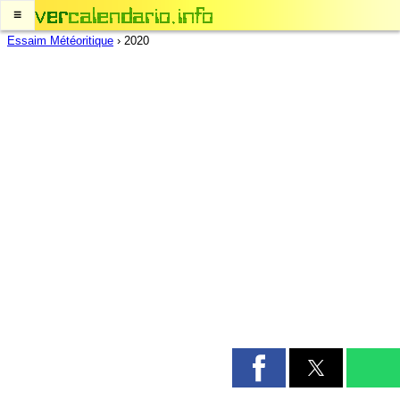
≡
Essaim Météoritique
›
2020