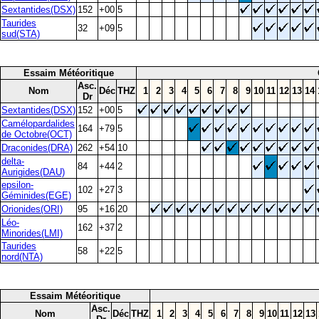
Sextantides(DSX)
152
+00
5
Taurides
32
+09
5
sud(STA)
Essaim Météoritique
Asc.
Nom
Déc
THZ
1
2
3
4
5
6
7
8
9
10
11
12
13
14
Dr
Sextantides(DSX)
152
+00
5
Camélopardalides
164
+79
5
de Octobre(OCT)
Draconides(DRA)
262
+54
10
delta-
84
+44
2
Aurigides(DAU)
epsilon-
102
+27
3
Géminides(EGE)
Orionides(ORI)
95
+16
20
Léo-
162
+37
2
Minorides(LMI)
Taurides
58
+22
5
nord(NTA)
Essaim Météoritique
Asc.
Nom
Déc
THZ
1
2
3
4
5
6
7
8
9
10
11
12
13