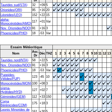
Dr
Taurides sud(STA)
32
+09
5
Orionides(ORI)
95
+16
20
Léonides(LEO)
152
+22
15
alpha-
117
+01
Var
Monocérotides(AMO)
Nov. Orionides(NOO)
91
+16
3
Phoenicides(PHO)
18
-53
Var
Essaim Météoritique
Asc.
Nom
Déc
THZ
1
2
3
4
5
6
7
8
9
10
11
12
13
Dr
Taurides nord(NTA)
58
+22
5
Nov. Orionides(NOO)
91
+16
3
Phoenicides(PHO)
18
-53
Var
Puppides-
123
-45
10
Vélides(PUP)
Monocérotides(MON)
100
+08
3
sigma-
127
+02
7
Hydrides(HYD)
Géminides(GEM)
112
+33
150
Coma
175
+18
3
Bérénicides(COM)
Leonis Minorides de
161
+30
5