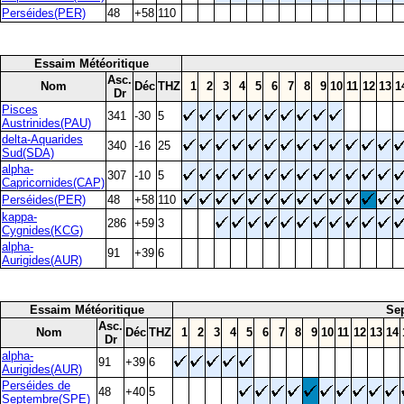
Perséides(PER)
48
+58
110
Essaim Météoritique
Asc.
Nom
Déc
THZ
1
2
3
4
5
6
7
8
9
10
11
12
13
1
Dr
Pisces
341
-30
5
Austrinides(PAU)
delta-Aquarides
340
-16
25
Sud(SDA)
alpha-
307
-10
5
Capricornides(CAP)
Perséides(PER)
48
+58
110
kappa-
286
+59
3
Cygnides(KCG)
alpha-
91
+39
6
Aurigides(AUR)
Essaim Météoritique
Se
Asc.
Nom
Déc
THZ
1
2
3
4
5
6
7
8
9
10
11
12
13
14
Dr
alpha-
91
+39
6
Aurigides(AUR)
Perséides de
48
+40
5
Septembre(SPE)