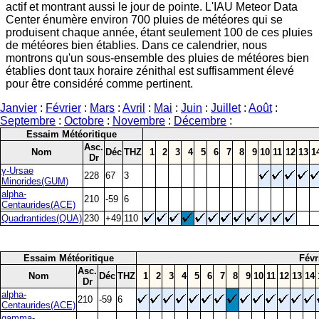
actif et montrant aussi le jour de pointe. L'IAU Meteor Data
Center énumère environ 700 pluies de météores qui se
produisent chaque année, étant seulement 100 de ces pluies
de météores bien établies. Dans ce calendrier, nous
montrons qu'un sous-ensemble des pluies de météores bien
établies dont taux horaire zénithal est suffisamment élevé
pour être considéré comme pertinent.
Janvier
:
Février
:
Mars
:
Avril
:
Mai
:
Juin
:
Juillet
:
Août
:
Septembre
:
Octobre
:
Novembre
:
Décembre
:
Essaim Météoritique
Asc.
Nom
Déc
THZ
1
2
3
4
5
6
7
8
9
10
11
12
13
1
Dr
γ-Ursae
228
67
3
Minorides(GUM)
alpha-
210
-59
6
Centaurides(ACE)
Quadrantides(QUA)
230
+49
110
Essaim Météoritique
Févr
Asc.
Nom
Déc
THZ
1
2
3
4
5
6
7
8
9
10
11
12
13
14
Dr
alpha-
210
-59
6
Centaurides(ACE)
gamma-