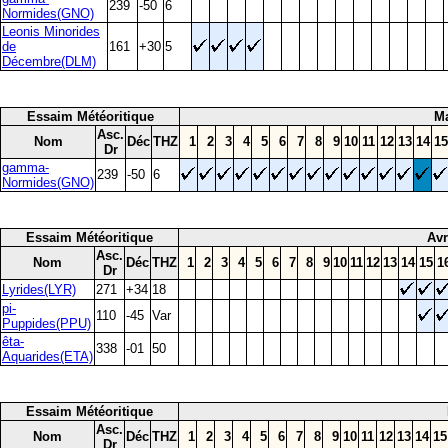
239
-50
6
Normides(GNO)
Leonis Minorides
de
161
+30
5
Décembre(DLM)
Essaim Météoritique
M
Asc.
Nom
Déc
THZ
1
2
3
4
5
6
7
8
9
10
11
12
13
14
15
Dr
gamma-
239
-50
6
Normides(GNO)
Essaim Météoritique
Avr
Asc.
Nom
Déc
THZ
1
2
3
4
5
6
7
8
9
10
11
12
13
14
15
1
Dr
Lyrides(LYR)
271
+34
18
pi-
110
-45
Var
Puppides(PPU)
êta-
338
-01
50
Aquarides(ETA)
Essaim Météoritique
Asc.
Nom
Déc
THZ
1
2
3
4
5
6
7
8
9
10
11
12
13
14
15
Dr