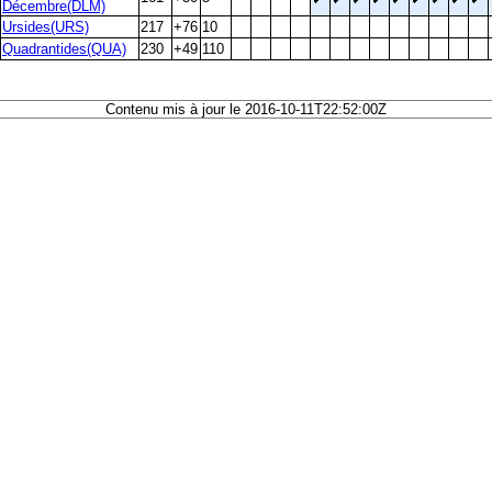
Décembre(DLM)
Ursides(URS)
217
+76
10
Quadrantides(QUA)
230
+49
110
Contenu mis à jour le 2016-10-11T22:52:00Z