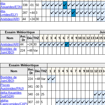
êta-
338
-01
50
Aquarides(ETA)
êta-
287
+44
3
Lyrides(ELY)
Ariétides(ARI)
44
+24
30
Essaim Météoritique
Jui
Asc.
Nom
Déc
THZ
1
2
3
4
5
6
7
8
9
10
11
12
13
14
15
1
Dr
Ariétides(ARI)
44
+24
30
Bootides de
224
+48
Var
Juin(JBO)
Essaim Météoritique
Asc.
Nom
Déc
THZ
1
2
3
4
5
6
7
8
9
10
11
12
13
1
Dr
Bootides de
224
+48
Var
Juin(JBO)
Pisces
341
-30
5
Austrinides(PAU)
delta-Aquarides
340
-16
25
Sud(SDA)
alpha-
307
-10
5
Capricornides(CAP)