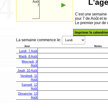
L'ag
Août
►
7
C'est une semaine 
jour 7 de Août et l
Le premier jour de 
Imprimer le calendrier
La semaine commence le:
Jour
Notes
Lundi, 7 Août
Mardi, 8 Août
Mercredi, 9
Août
Jeudi, 10 Août
Vendredi, 11
Août
Samedi, 12
Août
Dimanche, 13
Août