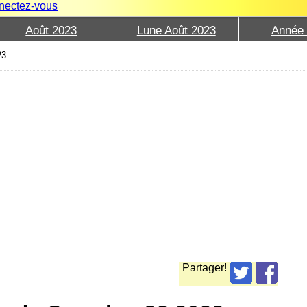
nectez-vous
Août 2023
Lune Août 2023
Année
23
Partager!