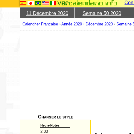
Con
11 Décembre 2020
Semaine 50 2020
Calendrier Française
›
Année 2020
›
Décembre 2020
›
Semaine 
Changer le style
Heure
Notes
2:00