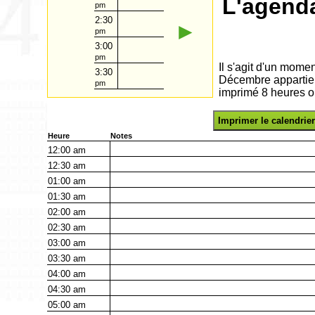
L'agend
pm
2:30
►
pm
3:00
pm
Il s'agit d'un momen
3:30
Décembre appartien
pm
imprimé 8 heures o
Imprimer le calendrier
Heure
Notes
12:00
am
12:30
am
01:00
am
01:30
am
02:00
am
02:30
am
03:00
am
03:30
am
04:00
am
04:30
am
05:00
am