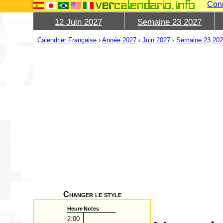
Con
12 Juin 2027
Semaine 23 2027
Calendrier Française
›
Année 2027
›
Juin 2027
›
Semaine 23 20
Changer le style
Heure
Notes
2:00