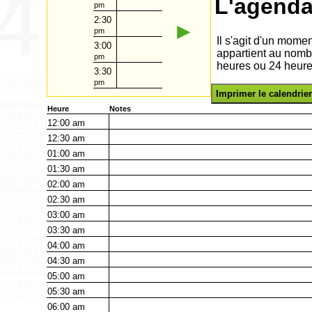
L'agenda
pm
2:30
►
pm
Il s'agit d'un mome
3:00
appartient au nomb
pm
heures ou 24 heure
3:30
pm
Imprimer le calendrier
Heure
Notes
12:00
am
12:30
am
01:00
am
01:30
am
02:00
am
02:30
am
03:00
am
03:30
am
04:00
am
04:30
am
05:00
am
05:30
am
06:00
am