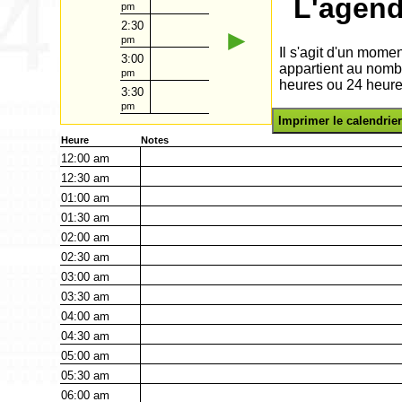
L'agend
pm
2:30
►
pm
Il s'agit d'un momen
3:00
appartient au nomb
pm
heures ou 24 heure
3:30
pm
Imprimer le calendrier
Heure
Notes
12:00
am
12:30
am
01:00
am
01:30
am
02:00
am
02:30
am
03:00
am
03:30
am
04:00
am
04:30
am
05:00
am
05:30
am
06:00
am