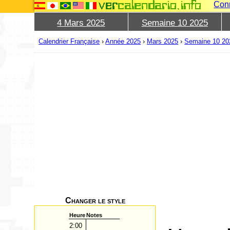
Con
4 Mars 2025
Semaine 10 2025
Calendrier Française
›
Année 2025
›
Mars 2025
›
Semaine 10 20
Changer le style
Heure
Notes
2:00