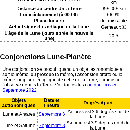
km
Distance au centre de la Terre
399,089 km
Lune éclairement (à 00:00)
66.9%
Phase lunaire
décroissante
Actuel signe du zodiaque de la Lune
Gémeaux ♊
L'âge de la Lune (jours après la nouvelle
20.5
lune)
Conjonctions Lune-Planète
Une conjonction se produit quand un objet astronomique a
soit le même, ou presque la même, l'ascension droite ou la
même longitude écliptique de celle de la Lune, comme on
l'observe depuis la Terre. Voir toutes les
conjonctions en
Septembre 2022
.
Objets
Date et
Degrés Apart
astronomiques
l'heure
Antares est 2.6 degrés sud de
Lune et Antares
Septembre 3
la Lune.
Saturne est 3.9 degrés nord de
Lune et Saturne
Septembre 8
la Lune.