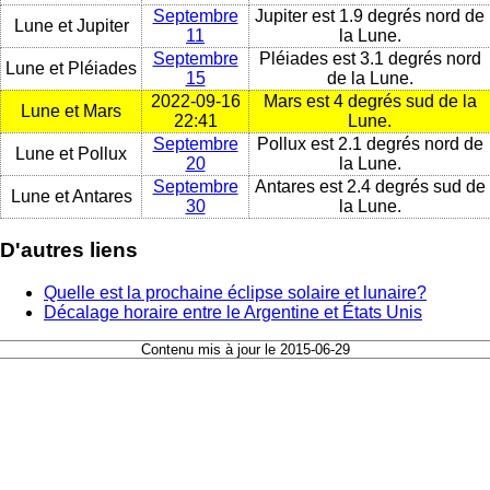
Septembre
Jupiter est 1.9 degrés nord de
Lune et Jupiter
11
la Lune.
Septembre
Pléiades est 3.1 degrés nord
Lune et Pléiades
15
de la Lune.
2022-09-16
Mars est 4 degrés sud de la
Lune et Mars
22:41
Lune.
Septembre
Pollux est 2.1 degrés nord de
Lune et Pollux
20
la Lune.
Septembre
Antares est 2.4 degrés sud de
Lune et Antares
30
la Lune.
D'autres liens
Quelle est la prochaine éclipse solaire et lunaire?
Décalage horaire entre le Argentine et États Unis
Contenu mis à jour le 2015-06-29