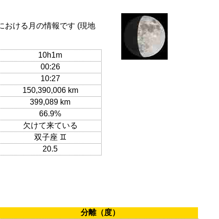
における月の情報です (現地
10h1m
00:26
10:27
150,390,006 km
399,089 km
66.9%
欠けて来ている
双子座 ♊
20.5
分離（度）