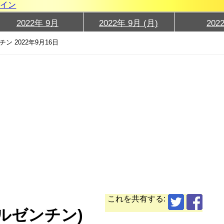
グイン
2022年 9月
2022年 9月 (月)
202
ン 2022年9月16日
これを共有する:
アルゼンチン)