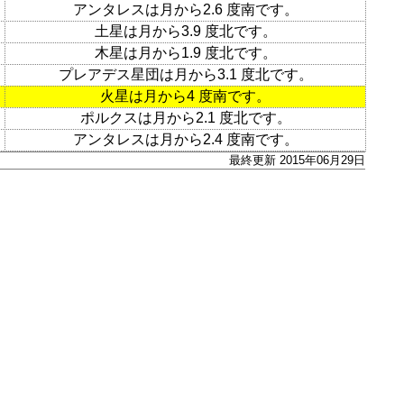
アンタレスは月から2.6 度南です。
土星は月から3.9 度北です。
木星は月から1.9 度北です。
プレアデス星団は月から3.1 度北です。
火星は月から4 度南です。
ポルクスは月から2.1 度北です。
アンタレスは月から2.4 度南です。
最終更新 2015年06月29日