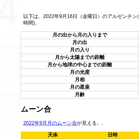
以下は、2022年9月16日（金曜日）のアルゼンチン
時間)。
月の出から月の入りまで
月の出
月の入り
月から太陽までの距離
月から地球の中心までの距離
月の光度
月相
月の星座
月齢
ムーン合
2022年9月月のムーン合
が見える。.
天体
日時