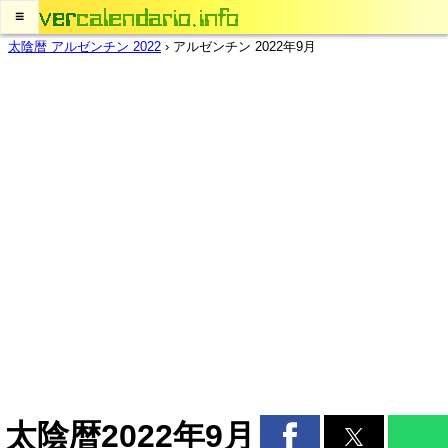
≡
太陰暦 アルゼンチン 2022
›
アルゼンチン 2022年9月
太陰暦2022年9月