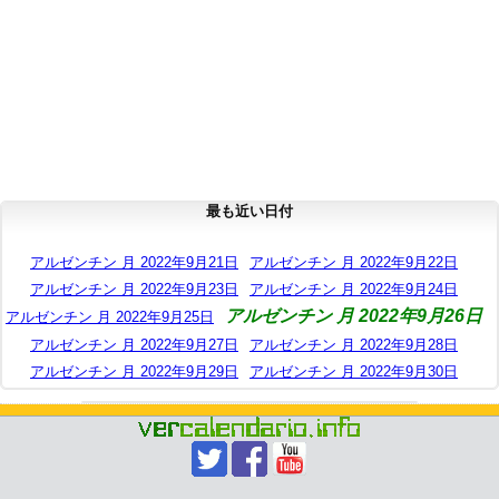
最も近い日付
アルゼンチン 月 2022年9月21日
アルゼンチン 月 2022年9月22日
アルゼンチン 月 2022年9月23日
アルゼンチン 月 2022年9月24日
アルゼンチン 月 2022年9月26日
アルゼンチン 月 2022年9月25日
アルゼンチン 月 2022年9月27日
アルゼンチン 月 2022年9月28日
アルゼンチン 月 2022年9月29日
アルゼンチン 月 2022年9月30日