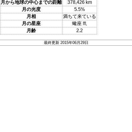
月から地球の中心までの距離
378,426 km
月の光度
5.5%
月相
満ちて来ている
月の星座
蠍座 ♏
月齢
2.2
最終更新 2015年06月29日