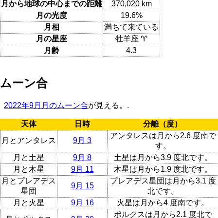
月から地球の中心までの距離
370,020 km
月の光度
19.6%
月相
満ちて来ている
月の星座
牡羊座 ♈
月齢
4.3
ムーン合
2022年9月月のムーン合
が見える。.
天体
日時
分離（度）
アンタレスは月から2.6 度南で
月とアンタレス
9月 3
す。
月と土星
9月 8
土星は月から3.9 度北です。
月と木星
9月 11
木星は月から1.9 度北です。
月とプレアデス
プレアデス星団は月から3.1 度
9月 15
星団
北です。
月と火星
9月 16
火星は月から4 度南です。
ポルクスは月から2.1 度北で