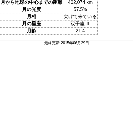
月から地球の中心までの距離
402,074 km
月の光度
57.5%
月相
欠けて来ている
月の星座
双子座 ♊
月齢
21.4
最終更新 2015年06月29日