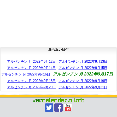
最も近い日付
アルゼンチン 月 2022年9月12日
アルゼンチン 月 2022年9月13日
アルゼンチン 月 2022年9月14日
アルゼンチン 月 2022年9月15日
アルゼンチン 月 2022年9月17日
アルゼンチン 月 2022年9月16日
アルゼンチン 月 2022年9月18日
アルゼンチン 月 2022年9月19日
アルゼンチン 月 2022年9月20日
アルゼンチン 月 2022年9月21日