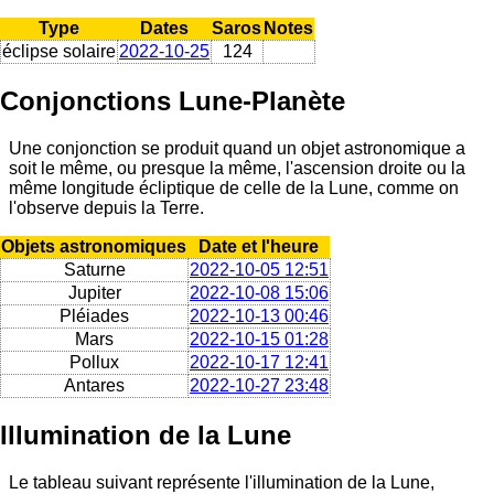
Type
Dates
Saros
Notes
éclipse solaire
2022-10-25
124
Conjonctions Lune-Planète
Une conjonction se produit quand un objet astronomique a
soit le même, ou presque la même, l'ascension droite ou la
même longitude écliptique de celle de la Lune, comme on
l'observe depuis la Terre.
Objets astronomiques
Date et l'heure
Saturne
2022-10-05 12:51
Jupiter
2022-10-08 15:06
Pléiades
2022-10-13 00:46
Mars
2022-10-15 01:28
Pollux
2022-10-17 12:41
Antares
2022-10-27 23:48
Illumination de la Lune
Le tableau suivant représente l'illumination de la Lune,