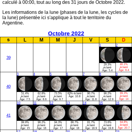
calculé à 00:00, tout au long des 31 jours de Octobre 2022.
Les informations de la lune (phases de la lune, les cycles de
la lune) présentée ici s'applique à tout le territoire du
Argentine.
Octobre 2022
s
L
M
M
J
V
S
D
1
2
39
40.1%
29.3%
éclairé
éclairé
Âge:
6.4
Âge:
5.4
3
4
5
6
7
8
9
40
99.3%
51.4%
62.8%
73.5%
83% éclairé
90.7%
96.2%
éclairé
éclairé
éclairé
éclairé
Âge:
10.8
éclairé
éclairé
Âge:
14
Âge:
7.5
Âge:
8.6
Âge:
9.7
Âge:
11.8
Âge:
12.9
10
11
12
13
14
15
16
41
64.8%
99.9%
98.2%
94.3%
88.7%
81.7%
73.6%
éclairé
éclairé
éclairé
éclairé
éclairé
éclairé
éclairé
Âge:
20.7
Âge:
15
Âge:
16
Âge:
17
Âge:
18
Âge:
18.9
Âge:
19.8
17
18
19
20
21
22
23