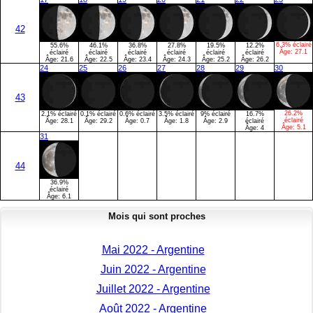
42
6.3% éclairé
55.6%
46.1%
36.8%
27.8%
19.5%
12.2%
Âge:
27.1
éclairé
éclairé
éclairé
éclairé
éclairé
éclairé
Âge:
21.6
Âge:
22.5
Âge:
23.4
Âge:
24.3
Âge:
25.2
Âge:
26.2
24
25
26
27
28
29
30
43
26.2%
2.1% éclairé
0.1% éclairé
0.6% éclairé
3.5% éclairé
9% éclairé
16.7%
éclairé
Âge:
28.1
Âge:
29.2
Âge:
0.7
Âge:
1.8
Âge:
2.9
éclairé
Âge:
5.1
Âge:
4
31
44
36.9%
éclairé
Âge:
6.1
Mois qui sont proches
Mai 2022 - Argentine
Juin 2022 - Argentine
Juillet 2022 - Argentine
Août 2022 - Argentine