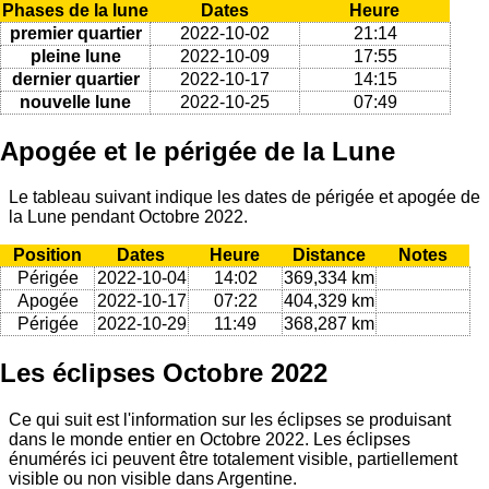
Phases de la lune
Dates
Heure
premier quartier
2022-10-02
21:14
pleine lune
2022-10-09
17:55
dernier quartier
2022-10-17
14:15
nouvelle lune
2022-10-25
07:49
Apogée et le périgée de la Lune
Le tableau suivant indique les dates de périgée et apogée de
la Lune pendant Octobre 2022.
Position
Dates
Heure
Distance
Notes
Périgée
2022-10-04
14:02
369,334 km
Apogée
2022-10-17
07:22
404,329 km
Périgée
2022-10-29
11:49
368,287 km
Les éclipses Octobre 2022
Ce qui suit est l'information sur les éclipses se produisant
dans le monde entier en Octobre 2022. Les éclipses
énumérés ici peuvent être totalement visible, partiellement
visible ou non visible dans Argentine.