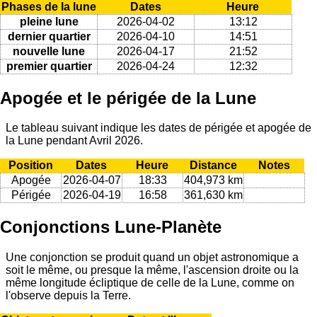
Phases de la lune
Dates
Heure
pleine lune
2026-04-02
13:12
dernier quartier
2026-04-10
14:51
nouvelle lune
2026-04-17
21:52
premier quartier
2026-04-24
12:32
Apogée et le périgée de la Lune
Le tableau suivant indique les dates de périgée et apogée de
la Lune pendant Avril 2026.
Position
Dates
Heure
Distance
Notes
Apogée
2026-04-07
18:33
404,973 km
Périgée
2026-04-19
16:58
361,630 km
Conjonctions Lune-Planète
Une conjonction se produit quand un objet astronomique a
soit le même, ou presque la même, l'ascension droite ou la
même longitude écliptique de celle de la Lune, comme on
l'observe depuis la Terre.