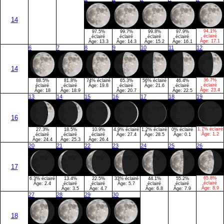
14
94.1%
97.5%
99.7%
99.8%
97.9%
éclairé
éclairé
éclairé
éclairé
éclairé
Âge:
17.1
Âge:
13.3
Âge:
14.3
Âge:
15.2
Âge:
16.1
6
7
8
9
10
11
12
14
36.7%
88.5%
81.8%
74% éclairé
65.3%
56% éclairé
46.4%
éclairé
éclairé
éclairé
Âge:
19.8
éclairé
Âge:
21.6
éclairé
Âge:
23.4
Âge:
18
Âge:
18.9
Âge:
20.7
Âge:
22.5
13
14
15
16
17
18
19
16
1.7% éclairé
27.3%
18.5%
10.9%
4.9% éclairé
1.2% éclairé
0% éclairé
Âge:
1.2
éclairé
éclairé
éclairé
Âge:
27.4
Âge:
28.5
Âge:
0.1
Âge:
24.4
Âge:
25.3
Âge:
26.4
20
21
22
23
24
25
26
17
65.8%
6.3% éclairé
13.4%
22.5%
33% éclairé
44.1%
55.2%
éclairé
Âge:
2.4
éclairé
éclairé
Âge:
5.7
éclairé
éclairé
Âge:
8.9
Âge:
3.5
Âge:
4.7
Âge:
6.8
Âge:
7.9
27
28
29
30
18