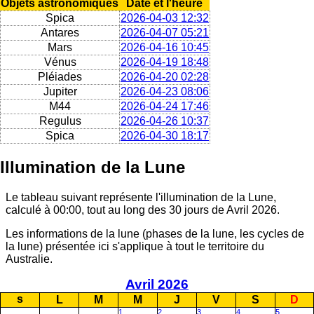
Objets astronomiques
Date et l'heure
Spica
2026-04-03 12:32
Antares
2026-04-07 05:21
Mars
2026-04-16 10:45
Vénus
2026-04-19 18:48
Pléiades
2026-04-20 02:28
Jupiter
2026-04-23 08:06
M44
2026-04-24 17:46
Regulus
2026-04-26 10:37
Spica
2026-04-30 18:17
Illumination de la Lune
Le tableau suivant représente l'illumination de la Lune,
calculé à 00:00, tout au long des 30 jours de Avril 2026.
Les informations de la lune (phases de la lune, les cycles de
la lune) présentée ici s'applique à tout le territoire du
Australie.
Avril 2026
s
L
M
M
J
V
S
D
1
2
3
4
5