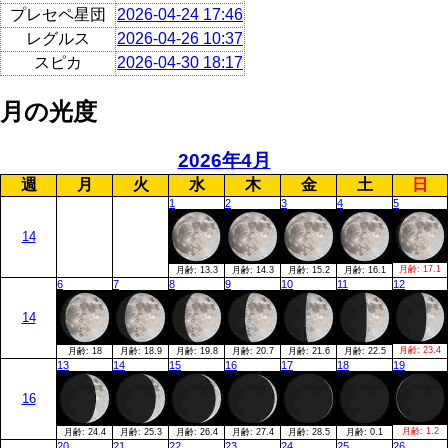
プレセペ星団
2026-04-24 17:46
レグルス
2026-04-26 10:37
スピカ
2026-04-30 18:17
月の光度
2026年4月
週
月
火
水
木
金
土
日
1
2
3
4
5
14
月齢:
17.1
月齢:
13.3
月齢:
14.3
月齢:
15.2
月齢:
16.1
6
7
8
9
10
11
12
14
月齢:
23.4
月齢:
18
月齢:
18.9
月齢:
19.8
月齢:
20.7
月齢:
21.6
月齢:
22.5
13
14
15
16
17
18
19
16
月齢:
1.2
月齢:
24.4
月齢:
25.3
月齢:
26.4
月齢:
27.4
月齢:
28.5
月齢:
0.1
20
21
22
23
24
25
26