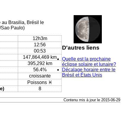
au Brasilia, Brésil le
/Sao Paulo)
12h3m
12:56
D'autres liens
00:53
147,864,469 km
Quelle est la prochaine
395,292 km
éclipse solaire et lunaire?
56.4%
Décalage horaire entre le
Brésil et États Unis
croissante
Poissons ♓
e)
8
Contenu mis à jour le 2015-06-29