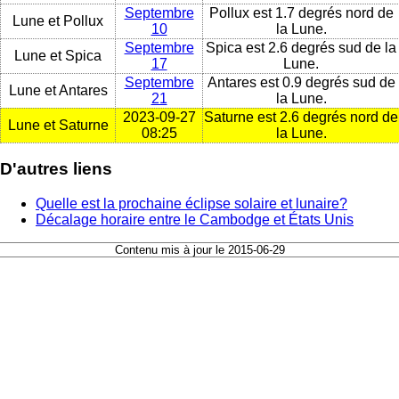
Septembre
Pollux est 1.7 degrés nord de
Lune et Pollux
10
la Lune.
Septembre
Spica est 2.6 degrés sud de la
Lune et Spica
17
Lune.
Septembre
Antares est 0.9 degrés sud de
Lune et Antares
21
la Lune.
2023-09-27
Saturne est 2.6 degrés nord de
Lune et Saturne
08:25
la Lune.
D'autres liens
Quelle est la prochaine éclipse solaire et lunaire?
Décalage horaire entre le Cambodge et États Unis
Contenu mis à jour le 2015-06-29