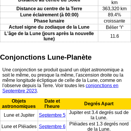
km
Distance au centre de la Terre
363,320 km
Lune éclairement (à 00:00)
89.4%
Phase lunaire
croissante
Actuel signe du zodiaque de la Lune
Bélier ♈
L'âge de la Lune (jours après la nouvelle
11.6
lune)
Conjonctions Lune-Planète
Une conjonction se produit quand un objet astronomique a
soit le même, ou presque la même, l'ascension droite ou la
même longitude écliptique de celle de la Lune, comme on
l'observe depuis la Terre. Voir toutes les
conjonctions en
Septembre 2023
.
Objets
Date et
Degrés Apart
astronomiques
l'heure
Jupiter est 3.4 degrés sud de
Lune et Jupiter
Septembre 5
la Lune.
Pléiades est 1.3 degrés nord
Lune et Pléiades
Septembre 6
de la Lune.