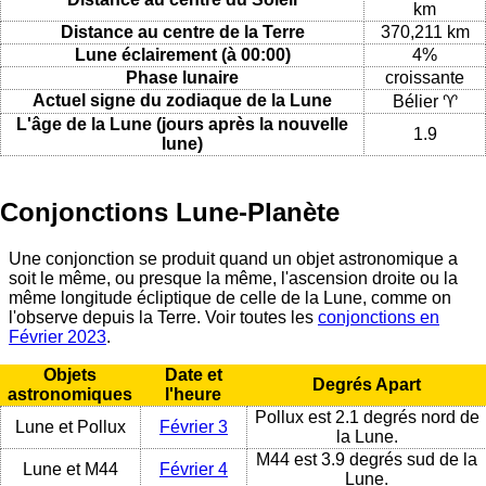
km
Distance au centre de la Terre
370,211 km
Lune éclairement (à 00:00)
4%
Phase lunaire
croissante
Actuel signe du zodiaque de la Lune
Bélier ♈
L'âge de la Lune (jours après la nouvelle
1.9
lune)
Conjonctions Lune-Planète
Une conjonction se produit quand un objet astronomique a
soit le même, ou presque la même, l'ascension droite ou la
même longitude écliptique de celle de la Lune, comme on
l'observe depuis la Terre. Voir toutes les
conjonctions en
Février 2023
.
Objets
Date et
Degrés Apart
astronomiques
l'heure
Pollux est 2.1 degrés nord de
Lune et Pollux
Février 3
la Lune.
M44 est 3.9 degrés sud de la
Lune et M44
Février 4
Lune.