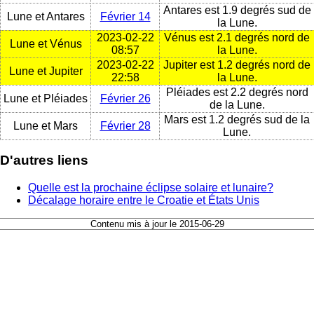
Antares est 1.9 degrés sud de
Lune et Antares
Février 14
la Lune.
2023-02-22
Vénus est 2.1 degrés nord de
Lune et Vénus
08:57
la Lune.
2023-02-22
Jupiter est 1.2 degrés nord de
Lune et Jupiter
22:58
la Lune.
Pléiades est 2.2 degrés nord
Lune et Pléiades
Février 26
de la Lune.
Mars est 1.2 degrés sud de la
Lune et Mars
Février 28
Lune.
D'autres liens
Quelle est la prochaine éclipse solaire et lunaire?
Décalage horaire entre le Croatie et États Unis
Contenu mis à jour le 2015-06-29