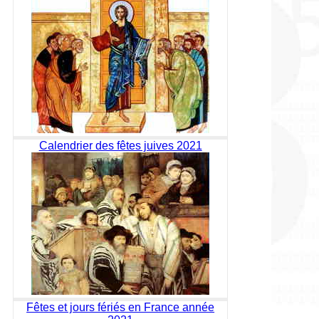
Calendrier des fêtes juives 2021
Fêtes et jours fériés en France année