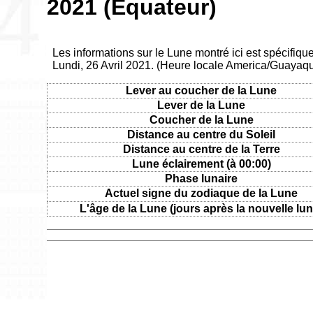
2021 (Équateur)
Les informations sur le Lune montré ici est spécifiqu
Lundi, 26 Avril 2021. (Heure locale America/Guayaqu
Lever au coucher de la Lune
Lever de la Lune
Coucher de la Lune
Distance au centre du Soleil
Distance au centre de la Terre
Lune éclairement (à 00:00)
Phase lunaire
Actuel signe du zodiaque de la Lune
L'âge de la Lune (jours après la nouvelle lun