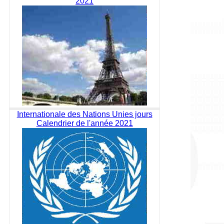
2021
Internationale des Nations Unies jours
Calendrier de l'année 2021