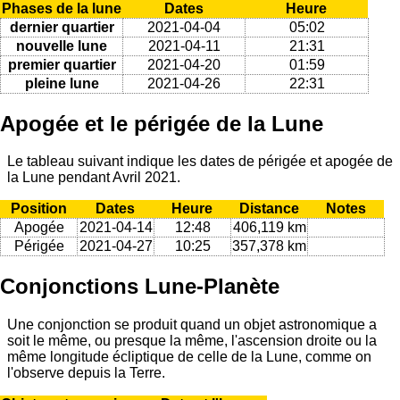
Phases de la lune
Dates
Heure
dernier quartier
2021-04-04
05:02
nouvelle lune
2021-04-11
21:31
premier quartier
2021-04-20
01:59
pleine lune
2021-04-26
22:31
Apogée et le périgée de la Lune
Le tableau suivant indique les dates de périgée et apogée de
la Lune pendant Avril 2021.
Position
Dates
Heure
Distance
Notes
Apogée
2021-04-14
12:48
406,119 km
Périgée
2021-04-27
10:25
357,378 km
Conjonctions Lune-Planète
Une conjonction se produit quand un objet astronomique a
soit le même, ou presque la même, l'ascension droite ou la
même longitude écliptique de celle de la Lune, comme on
l'observe depuis la Terre.