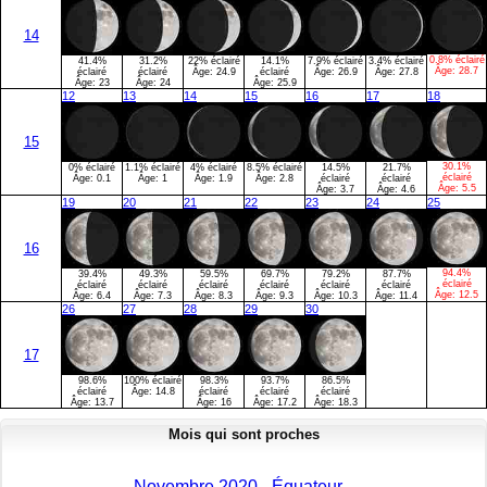
14
0.8% éclairé
41.4%
31.2%
22% éclairé
14.1%
7.9% éclairé
3.4% éclairé
Âge:
28.7
éclairé
éclairé
Âge:
24.9
éclairé
Âge:
26.9
Âge:
27.8
Âge:
23
Âge:
24
Âge:
25.9
12
13
14
15
16
17
18
15
30.1%
0% éclairé
1.1% éclairé
4% éclairé
8.5% éclairé
14.5%
21.7%
éclairé
Âge:
0.1
Âge:
1
Âge:
1.9
Âge:
2.8
éclairé
éclairé
Âge:
5.5
Âge:
3.7
Âge:
4.6
19
20
21
22
23
24
25
16
94.4%
39.4%
49.3%
59.5%
69.7%
79.2%
87.7%
éclairé
éclairé
éclairé
éclairé
éclairé
éclairé
éclairé
Âge:
12.5
Âge:
6.4
Âge:
7.3
Âge:
8.3
Âge:
9.3
Âge:
10.3
Âge:
11.4
26
27
28
29
30
17
98.6%
100% éclairé
98.3%
93.7%
86.5%
éclairé
Âge:
14.8
éclairé
éclairé
éclairé
Âge:
13.7
Âge:
16
Âge:
17.2
Âge:
18.3
Mois qui sont proches
Novembre 2020 - Équateur