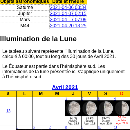
Objets astronomiques
Date et l'heure
Saturne
2021-04-06 03:34
Jupiter
2021-04-07 02:15
Mars
2021-04-17 07:09
M44
2021-04-20 13:25
Illumination de la Lune
Le tableau suivant représente l'illumination de la Lune,
calculé à 00:00, tout au long des 30 jours de Avril 2021.
Le Équateur est partie dans l'hémisphère sud. Les
informations de la lune présentée ici s'applique uniquement
à l'hémisphère sud.
Avril 2021
s
L
M
M
J
V
S
D
1
2
3
4
13
52.4%
83.7%
74.1%
63.4%
éclairé
éclairé
éclairé
éclairé
Âge:
21.9
Âge:
18.7
Âge:
19.8
Âge:
20.9
5
6
7
8
9
10
11