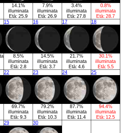
14.1%
7.9%
3.4%
0.8%
illuminata
illuminata
illuminata
illuminata
Età:
25.9
Età:
26.9
Età:
27.8
Età:
28.7
15
16
17
18
ta
8.5%
14.5%
21.7%
30.1%
illuminata
illuminata
illuminata
illuminata
Età:
2.8
Età:
3.7
Età:
4.6
Età:
5.5
22
23
24
25
69.7%
79.2%
87.7%
94.4%
illuminata
illuminata
illuminata
illuminata
Età:
9.3
Età:
10.3
Età:
11.4
Età:
12.5
29
30