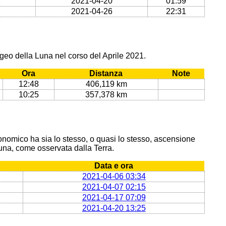
2021-04-20
01:59
2021-04-26
22:31
geo della Luna nel corso del Aprile 2021.
Ora
Distanza
Note
12:48
406,119 km
10:25
357,378 km
onomico ha sia lo stesso, o quasi lo stesso, ascensione
 Luna, come osservata dalla Terra.
Data e ora
2021-04-06 03:34
2021-04-07 02:15
2021-04-17 07:09
2021-04-20 13:25