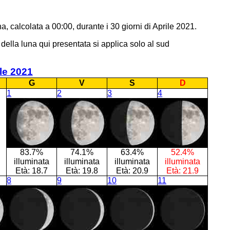
, calcolata a 00:00, durante i 30 giorni di Aprile 2021.
della luna qui presentata si applica solo al sud
le 2021
G
V
S
D
1
2
3
4
83.7%
74.1%
63.4%
52.4%
illuminata
illuminata
illuminata
illuminata
Età:
18.7
Età:
19.8
Età:
20.9
Età:
21.9
8
9
10
11