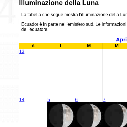
Illuminazione della Luna
La tabella che segue mostra l'illuminazione della Luna
Ecuador è in parte nell'emisfero sud. Le informazioni 
dell'equatore.
Apri
s
L
M
M
13
14
5
6
7