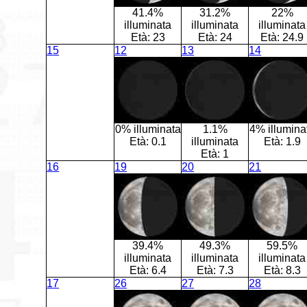
41.4%
31.2%
22%
illuminata
illuminata
illuminata
Età:
23
Età:
24
Età:
24.9
15
12
13
14
0% illuminata
1.1%
4% illumina
Età:
0.1
illuminata
Età:
1.9
Età:
1
16
19
20
21
39.4%
49.3%
59.5%
illuminata
illuminata
illuminata
Età:
6.4
Età:
7.3
Età:
8.3
17
26
27
28