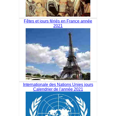
Fêtes et jours fériés en France année
2021
Internationale des Nations Unies jours
Calendrier de l'année 2021