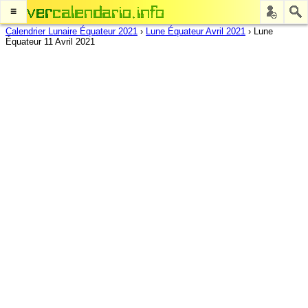
≡
Calendrier Lunaire Équateur 2021
›
Lune Équateur Avril 2021
›
Lune
Équateur 11 Avril 2021