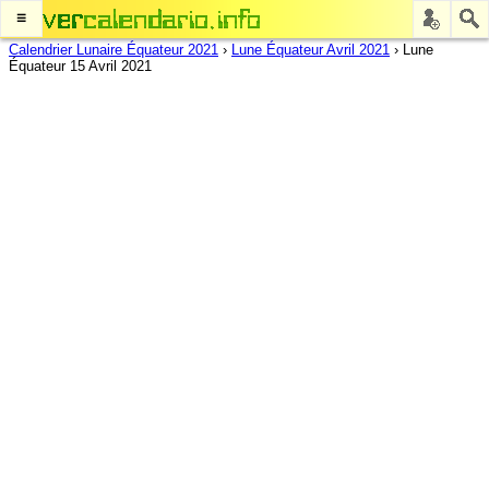
≡
Calendrier Lunaire Équateur 2021
›
Lune Équateur Avril 2021
›
Lune
Équateur 15 Avril 2021