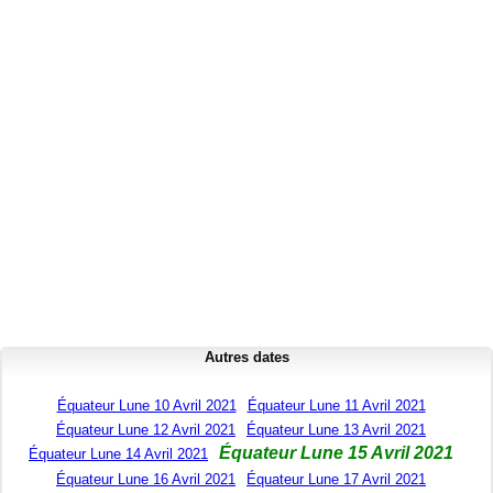
Autres dates
Équateur Lune 10 Avril 2021
Équateur Lune 11 Avril 2021
Équateur Lune 12 Avril 2021
Équateur Lune 13 Avril 2021
Équateur Lune 15 Avril 2021
Équateur Lune 14 Avril 2021
Équateur Lune 16 Avril 2021
Équateur Lune 17 Avril 2021